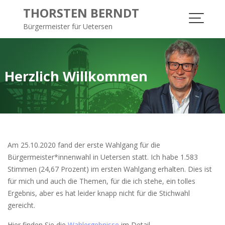
S
THORSTEN BERNDT
k
Bürgermeister für Uetersen
i
p
t
o
Herzlich Willkommen
c
o
n
t
e
n
Am 25.10.2020 fand der erste Wahlgang für die
t
Bürgermeister*innenwahl in Uetersen statt. Ich habe 1.583
Stimmen (24,67 Prozent) im ersten Wahlgang erhalten. Dies ist
für mich und auch die Themen, für die ich stehe, ein tolles
Ergebnis, aber es hat leider knapp nicht für die Stichwahl
gereicht.
Hier finden Sie die
Wahlergebnisse
im Detail.