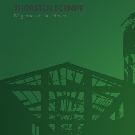
S
THORSTEN BERNDT
k
Bürgermeister für Uetersen
i
p
t
o
c
o
n
t
e
n
t