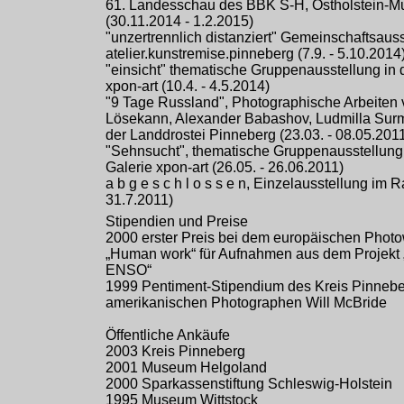
61. Landesschau des BBK S-H, Ostholstein-M
(30.11.2014 - 1.2.2015)
"unzertrennlich distanziert" Gemeinschaftsaus
atelier.kunstremise.pinneberg (7.9. - 5.10.2014
"einsicht"
thematische Gruppenausstellung in 
xpon-art (10.4. - 4.5.2014)
"9 Tage Russland", Photographische Arbeiten 
Lösekann, Alexander Babashov, Ludmilla Surm
der Landdrostei Pinneberg (23.03. - 08.05.201
"Sehnsucht", thematische Gruppenausstellung
Galerie xpon-art (26.05. - 26.06.2011)
a b g e s c h l o s s e n, Einzelausstellung im 
31.7.2011)
Stipendien und Preise
2000 erster Preis bei dem europäischen Phot
„Human work“ für Aufnahmen aus dem Projekt
ENSO“
1999 Pentiment-Stipendium des Kreis Pinneb
amerikanischen Photographen Will McBride
Öffentliche Ankäufe
2003 Kreis Pinneberg
2001 Museum Helgoland
2000 Sparkassenstiftung Schleswig-Holstein
1995 Museum Wittstock