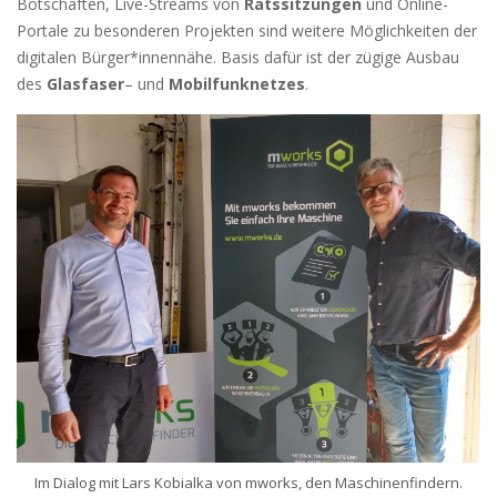
Botschaften, Live-Streams von
Ratssitzungen
und Online-
Portale zu besonderen Projekten sind weitere Möglichkeiten der
digitalen Bürger*innennähe. Basis dafür ist der zügige Ausbau
des
Glasfaser
– und
Mobilfunknetzes
.
Im Dialog mit Lars Kobialka von mworks, den Maschinenfindern.