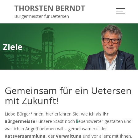
S
THORSTEN BERNDT
k
Bürgermeister für Uetersen
i
p
t
o
Ziele
c
o
n
t
e
n
Gemeinsam für ein Uetersen
t
mit Zukunft!
Liebe Bürger*innen, hier erfahren Sie, wie ich als
Ihr
Bürgermeister
unsere Stadt noch l
i
ebenswerter gestalten und
was ich in Angriff nehmen will – gemeinsam mit der
Ratsversammlung
, der
Verwaltung
und vor allem: mit Ihnen,