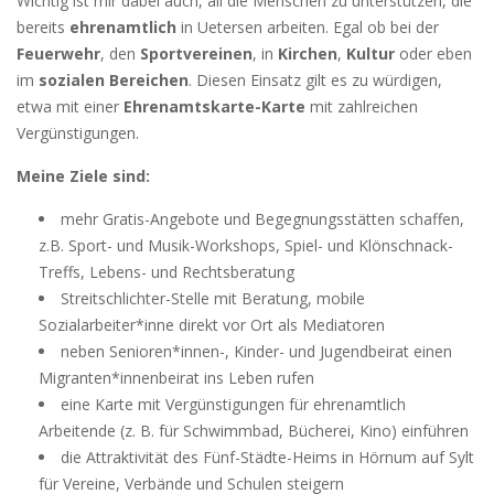
Wichtig ist mir dabei auch, all die Menschen zu unterstützen, die
bereits
ehrenamtlich
in Uetersen arbeiten. Egal ob bei der
Feuerwehr
, den
Sportvereinen
, in
Kirchen
,
Kultur
oder eben
im
sozialen Bereichen
. Diesen Einsatz gilt es zu würdigen,
etwa mit einer
Ehrenamtskarte-Karte
mit zahlreichen
Vergünstigungen.
Meine Ziele sind:
mehr Gratis-Angebote und Begegnungsstätten schaffen,
z.B. Sport- und Musik-Workshops, Spiel- und Klönschnack-
Treffs, Lebens- und Rechtsberatung
Streitschlichter-Stelle mit Beratung, mobile
Sozialarbeiter*inne direkt vor Ort als Mediatoren
neben Senioren*innen-, Kinder- und Jugendbeirat einen
Migranten*innenbeirat ins Leben rufen
eine Karte mit Vergünstigungen für ehrenamtlich
Arbeitende (z. B. für Schwimmbad, Bücherei, Kino) einführen
die Attraktivität des Fünf-Städte-Heims in Hörnum auf Sylt
für Vereine, Verbände und Schulen steigern