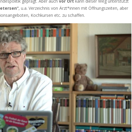
undespolitik geprägt. Aber auch
vor Ort
kann dieser Weg unterstützt
etersen“
, u.a. Verzeichnis von Ärzt*innen mit Öffnungszeiten, aber
tionsangeboten, Kochkursen etc. zu schaffen.