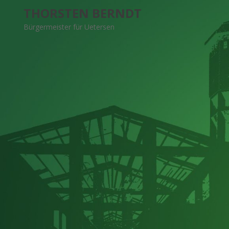
S
THORSTEN BERNDT
k
Bürgermeister für Uetersen
i
p
t
o
c
o
n
t
e
n
t