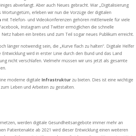
niges abverlangt. Aber auch Neues gebracht. War „Digitalisierung
es Wortungetüm, erleben wir nun die Vorzüge der digitalen
n
mit Telefon- und Videokonferenzen gehören mittlerweile für viele
 Facebook, Instagram und Twitter ermöglichen die schnelle
 Netz haben ein breites und zum Teil sogar neues Publikum erreicht.
och länger notwendig sein, die „Kurve flach zu halten“. Digitale Helfer
e Entwicklung wird in erster Linie durch den Bund und das Land
ung nicht verschlafen. Vielmehr müssen wir uns jetzt als gesamte
en.
eine moderne digitale
Infrastruktur
zu bieten. Dies ist eine wichtige
t zum Leben und Arbeiten zu gestalten.
ernetzen, werden digitale Gesundheitsangebote immer mehr an
hen Patientenakte ab 2021 wird dieser Entwicklung einen weiteren