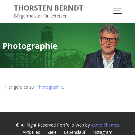
S
THORSTEN BERNDT
k
Bürgermeister für Uetersen
i
p
t
o
Photographie
c
o
n
t
e
n
Hier geht es zur
Photographie
.
t
© All Right Reserved
Portfolio Web by
Acme Themes
Aktuelles
Ziele
Lebenslauf
Instagram